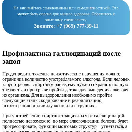
Не занимайтесь самолечением или самодиагностикой. Это
может быть опасно для вашего здоровья. Обратитесь к
опытному специалисту.
Звоните:
+7 (969) 777-39-11
Профилактика галлюцинаций после
запоя
Предупредить тяжелые психотические нарушения можно,
ограничив количество употребляемого алкоголя. Если человек
злоупотреблял спиртным ранее, ему нужно сохранять полную
трезвость, а при срыве пройти детокс для выведения алкоголя
из организма. Для выздоровления необходимо пройти
следующие этапы: кодирование и реабилитацию,
психотерапию индивидуально или в группах.
При употреблении спиртного защититься от галлюцинаций
полностью невозможно: по мере алкоголизации болезнь будет
прогрессировать, функции мозговых структур – угнетаться, а
данные изменения приведут к разрушению личности,