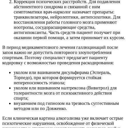
Коррекция психических расстройств. Для подавления
абстинентного синдрома и связанной с ним
симптоматики врач-нарколог назначает препараты:
транквилизаторы, нейролептики, антипсихотики. Для
восстановления работы головного мозга применяют
ноотропы, сосудорасширяющие средства,
антигипоксанты. Часть средств пациент получает при
оказании первой помощи, а затем принимает их курсом.
В период медикаментозного лечения галлюцинаций после
запоя важно не допустить повторного злоупотребления
спиртным. Поэтому специалист предлагает пациенту
кодировку с возможностью проведения раскодирования:
уколом или вшиванием дисульфирама (Эспераль,
Торпедо), при котором формируется стойкая
непереносимость этанола;
уколом или вшиванием налтрексона (Вивитрол) для
толерантности мозга от психоактивного действия
спирта;
внушением под гипнозом на трезвость суггестивным
методом или по Довженко.
Если клиническая картина алкоголизма уже включает острые
психотические нарушения, освобождение от физической