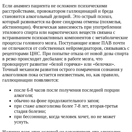
Если анамнез пациента не осложнен психическими
расстройствами, провокатором галлюцинаций и бреда
становится алкогольный делирий. Это острый психоз,
который развивается на фоне синдрома отмены (похмелья,
абстиненции). Физическая зависимость при употреблении
этилового спирта или наркотических веществ связана с
встраиванием психоактивных компонентов с метаболические
процессы головного мозга. Поступающие извне ПАВ почти
не отличаются от собственных нейромедиаторов, связываясь с
рецепторами ЦНС. При попытке отказа от новой дозы спирта
в резко происходит дисбаланс в работе мозга, что
провоцирует развитие «белой горячки» или «белочки».
Точный механизм развития острого помрачения сознания у
алкоголиков пока остается неизвестным, но, как правило,
галлюцинации появляются:
после 6-8 часов после получения последней порции
алкоголя;
обычно на фоне продолжительного запоя;
при стаже алкоголизма более 7-8 лет, вторая-третья
стадия болезни;
при бессоннице, когда человек хочет, но не может
уснуть.
Наличие всех этих условий не гарантирует, что алкоголик