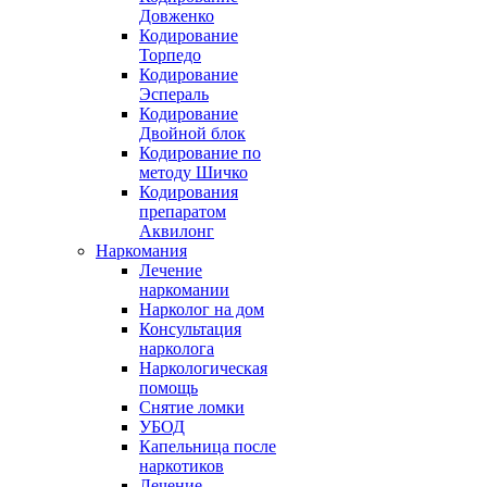
Довженко
Кодирование
Торпедо
Кодирование
Эспераль
Кодирование
Двойной блок
Кодирование по
методу Шичко
Кодирования
препаратом
Аквилонг
Наркомания
Лечение
наркомании
Нарколог на дом
Консультация
нарколога
Наркологическая
помощь
Снятие ломки
УБОД
Капельница после
наркотиков
Лечение