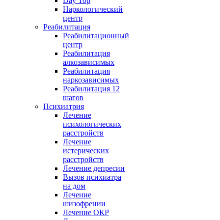
Day Top
Наркологический
центр
Реабилитация
Реабилитационный
центр
Реабилитация
алкозависимых
Реабилитация
наркозависимых
Реабилитация 12
шагов
Психиатрия
Лечение
психологических
расстройств
Лечение
истерических
расстройств
Лечение депресии
Вызов психиатра
на дом
Лечение
шизофрении
Лечение ОКР