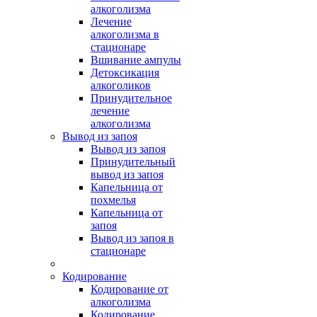
алкоголизма
Лечение
алкоголизма в
стационаре
Вшивание ампулы
Детоксикация
алкоголиков
Принудительное
лечение
алкоголизма
Вывод из запоя
Вывод из запоя
Принудительный
вывод из запоя
Капельница от
похмелья
Капельница от
запоя
Вывод из запоя в
стационаре
Кодирование
Кодирование от
алкоголизма
Кодирование