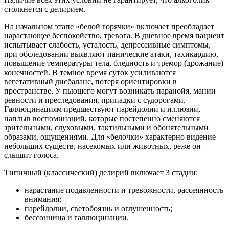
столкнется с делирием.
На начальном этапе «белой горячки» включает преобладает
нарастающее беспокойство, тревога. В дневное время пациент
испытывает слабость, усталость, депрессивные симптомы,
при обследовании выявляют панические атаки, тахикардию,
повышение температуры тела, бледность и тремор (дрожание)
конечностей. В темное время суток усиливаются
вегетативный дисбаланс, потеря ориентировки в
пространстве. У пьющего могут возникать паранойя, мании
ревности и преследования, припадки с судорогами.
Галлюцинациям предшествуют парейдолии и иллюзии,
наплыв воспоминаний, которые постепенно сменяются
зрительными, слуховыми, тактильными и обонятельными
образами, ощущениями. Для «белочки» характерно видение
небольших существ, насекомых или животных, реже он
слышит голоса.
Типичный (классический) делирий включает 3 стадии:
нарастание подавленности и тревожности, рассеянность
внимания;
парейдолии, светобоязнь и оглушенность;
бессонница и галлюцинации.