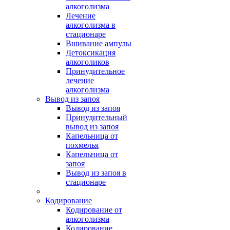
алкоголизма
Лечение
алкоголизма в
стационаре
Вшивание ампулы
Детоксикация
алкоголиков
Принудительное
лечение
алкоголизма
Вывод из запоя
Вывод из запоя
Принудительный
вывод из запоя
Капельница от
похмелья
Капельница от
запоя
Вывод из запоя в
стационаре
Кодирование
Кодирование от
алкоголизма
Кодирование