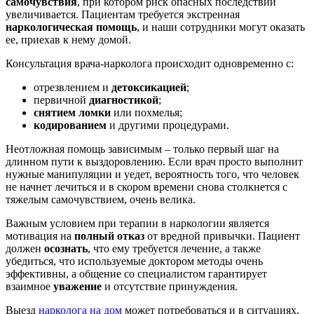
самочувствия
, при котором риск опасных последствий
увеличивается. Пациентам требуется экстренная
наркологическая помощь
, и наши сотрудники могут оказать
ее, приехав к нему домой.
Консультация врача-нарколога происходит одновременно с:
отрезвлением и
детоксикацией
;
первичной
диагностикой
;
снятием ломки
или похмелья;
кодированием
и другими процедурами.
Неотложная помощь зависимым – только первый шаг на
длинном пути к выздоровлению. Если врач просто выполнит
нужные манипуляции и уедет, вероятность того, что человек
не начнет лечиться и в скором времени снова столкнется с
тяжелым самочувствием, очень велика.
Важным условием при терапии в наркологии является
мотивация на
полный отказ
от вредной привычки. Пациент
должен
осознать
, что ему требуется лечение, а также
убедиться, что используемые доктором методы очень
эффективны, а общение со специалистом гарантирует
взаимное
уважение
и отсутствие принуждения.
Выезд
нарколога на дом
может потребоваться и в ситуациях,